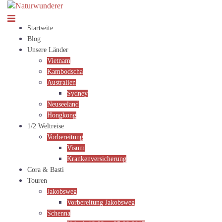
Zum
Inhalt
springen
Startseite
Blog
Unsere Länder
Vietnam
Kambodscha
Australien
Sydney
Neuseeland
Hongkong
1/2 Weltreise
Vorbereitung
Visum
Krankenversicherung
Cora & Basti
Touren
Jakobsweg
Vorbereitung Jakobsweg
Schenna